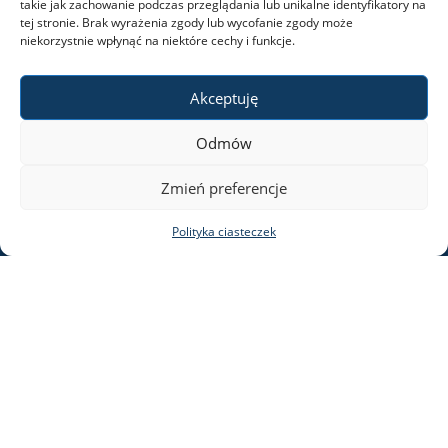
takie jak zachowanie podczas przeglądania lub unikalne identyfikatory na
tej stronie. Brak wyrażenia zgody lub wycofanie zgody może
niekorzystnie wpłynąć na niektóre cechy i funkcje.
Akceptuję
Odmów
Zmień preferencje
Polityka ciasteczek
INSTYTUT LINGWISTYKI STOSOWANEJ
Instytut Lingwistyki Stosowanej
ul. Dobra 55
00-312 Warszawa
Facebook