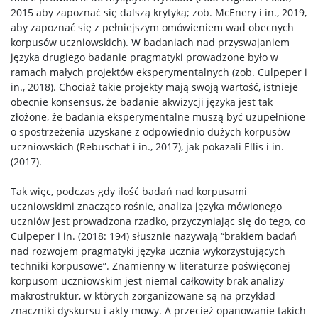
2015 aby zapoznać się dalszą krytyką; zob. McEnery i in., 2019,
aby zapoznać się z pełniejszym omówieniem wad obecnych
korpusów uczniowskich). W badaniach nad przyswajaniem
języka drugiego badanie pragmatyki prowadzone było w
ramach małych projektów eksperymentalnych (zob. Culpeper i
in., 2018). Chociaż takie projekty mają swoją wartość, istnieje
obecnie konsensus, że badanie akwizycji języka jest tak
złożone, że badania eksperymentalne muszą być uzupełnione
o spostrzeżenia uzyskane z odpowiednio dużych korpusów
uczniowskich (Rebuschat i in., 2017), jak pokazali Ellis i in.
(2017).
Tak więc, podczas gdy ilość badań nad korpusami
uczniowskimi znacząco rośnie, analiza języka mówionego
uczniów jest prowadzona rzadko, przyczyniając się do tego, co
Culpeper i in. (2018: 194) słusznie nazywają “brakiem badań
nad rozwojem pragmatyki języka ucznia wykorzystujących
techniki korpusowe”. Znamienny w literaturze poświęconej
korpusom uczniowskim jest niemal całkowity brak analizy
makrostruktur, w których zorganizowane są na przykład
znaczniki dyskursu i akty mowy. A przecież opanowanie takich