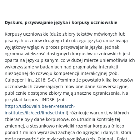
Dyskurs, przyswajanie języka i korpusy uczniowskie
Korpusy uczniowskie (duże zbiory tekstów mówionych lub
pisanych uczniów drugiego lub obcego języka) umożliwiają
wyjątkowy wgląd w proces przyswajania języka. Jednak
ogromna większość dostępnych korpusów uczniowskich jest
oparta na języku pisanym, co w dużej mierze uniemożliwia ich
wykorzystanie w badaniach nad pragmatyką interakcji
niezbędnej do rozwoju kompetencji interakcyjnej (zob.
Culpeper i in., 2018: 5-6). Pomimo że powstało kilka korpusów
uczniowskich zawierających mówione dane konwersacyjne,
publicznie dostępne zbiory mają znaczne ograniczenia. Na
przykład korpus LINDSEI (zob.
https://uclouvain.be/en/research-
institutes/ilc/cecl/lindsei.html
) różnicuje warunki, w których
zbierane były dane korpusowe, co utrudnia kontrolę tej
zmiennej, a stosunkowo niewielki rozmiar korpusu (nieco
ponad 1 milion wyrazów) zachęca do agregacji danych, która
może prowadzić do mylących wyników (zob. Friginal i Polat,