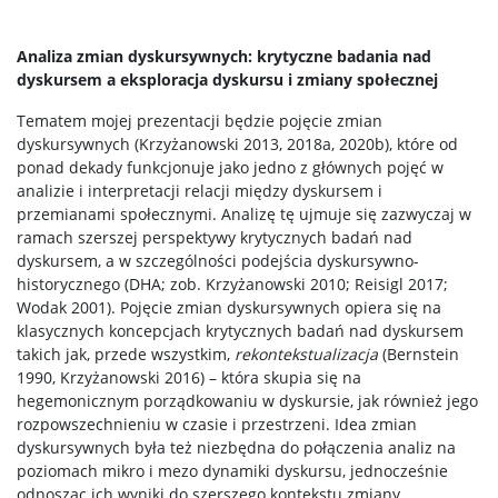
Analiza zmian dyskursywnych: krytyczne badania nad
dyskursem a eksploracja dyskursu i zmiany społecznej
Tematem mojej prezentacji będzie pojęcie zmian
dyskursywnych (Krzyżanowski 2013, 2018a, 2020b), które od
ponad dekady funkcjonuje jako jedno z głównych pojęć w
analizie i interpretacji relacji między dyskursem i
przemianami społecznymi. Analizę tę ujmuje się zazwyczaj w
ramach szerszej perspektywy krytycznych badań nad
dyskursem, a w szczególności podejścia dyskursywno-
historycznego (DHA; zob. Krzyżanowski 2010; Reisigl 2017;
Wodak 2001). Pojęcie zmian dyskursywnych opiera się na
klasycznych koncepcjach krytycznych badań nad dyskursem
takich jak, przede wszystkim,
rekontekstualizacja
(Bernstein
1990, Krzyżanowski 2016) – która skupia się na
hegemonicznym porządkowaniu w dyskursie, jak również jego
rozpowszechnieniu w czasie i przestrzeni. Idea zmian
dyskursywnych była też niezbędna do połączenia analiz na
poziomach mikro i mezo dynamiki dyskursu, jednocześnie
odnosząc ich wyniki do szerszego kontekstu zmiany