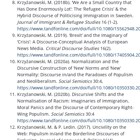
Krzyżanowski, M. (2018b). ‘We Are a Small Country that
Has Done Enormously Lot’: The ‘Refugee Crisis’ & the
Hybrid Discourse of Politicising Immigration in Sweden.
Journal of Immigrant & Refugee Studies
16 (1-2).
https://www.tandfonline.com/doi/full/10.1080/15562948.2
Krzyżanowski, M. (2019). ‘Brexit’ and the Imaginary of
‘Crisis’: A Discourse-Conceptual Analysis of European
News Media.
Critical Discourse Studies
16(2).
https://www.tandfonline.com/doi/full/10.1080/17405904.2
Krzyżanowski, M. (2020a). Normalization and the
Discursive Construction of ‘New’ Norms and ‘New’
Normality: Discourse in/and the Paradoxes of Populism
and Neoliberalism.
Social Semiotics
30:4,
https://www.tandfonline.com/doi/full/10.1080/10350330.2
Krzyżanowski, M. (2020b). Discursive Shifts and the
Normalisation of Racism: Imaginaries of Immigration,
Moral Panics and the Discourse of Contemporary Right-
Wing Populism.
Social Semiotics
30:4
https://www.tandfonline.com/doi/full/10.1080/10350330.2
Krzyżanowski, M. & P. Ledin. (2017). Uncivility on the
Web: Populism in/and the Borderline Discourses of