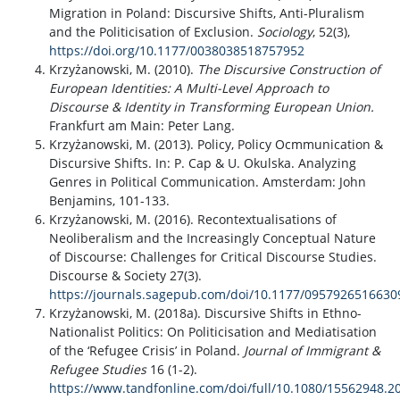
Migration in Poland: Discursive Shifts, Anti-Pluralism
and the Politicisation of Exclusion.
Sociology
, 52(3),
https://doi.org/10.1177/0038038518757952
Krzyżanowski, M. (2010).
The Discursive Construction of
European Identities: A Multi-Level Approach to
Discourse & Identity in Transforming European Union.
Frankfurt am Main: Peter Lang.
Krzyżanowski, M. (2013). Policy, Policy Ocmmunication &
Discursive Shifts. In: P. Cap & U. Okulska. Analyzing
Genres in Political Communication. Amsterdam: John
Benjamins, 101-133.
Krzyżanowski, M. (2016). Recontextualisations of
Neoliberalism and the Increasingly Conceptual Nature
of Discourse: Challenges for Critical Discourse Studies.
Discourse & Society 27(3).
https://journals.sagepub.com/doi/10.1177/0957926516630
Krzyżanowski, M. (2018a). Discursive Shifts in Ethno-
Nationalist Politics: On Politicisation and Mediatisation
of the ‘Refugee Crisis’ in Poland.
Journal of Immigrant &
Refugee Studies
16 (1-2).
https://www.tandfonline.com/doi/full/10.1080/15562948.2