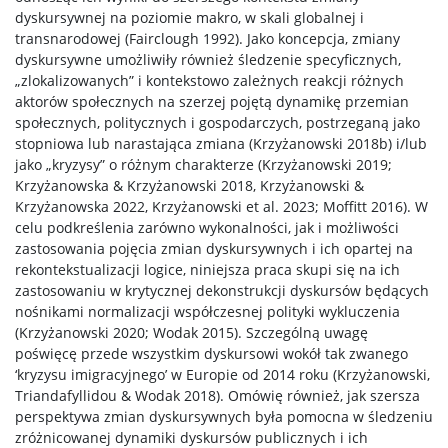
dyskursywnej na poziomie makro, w skali globalnej i
transnarodowej (Fairclough 1992). Jako koncepcja, zmiany
dyskursywne umożliwiły również śledzenie specyficznych,
„zlokalizowanych” i kontekstowo zależnych reakcji różnych
aktorów społecznych na szerzej pojętą dynamikę przemian
społecznych, politycznych i gospodarczych, postrzeganą jako
stopniowa lub narastająca zmiana (Krzyżanowski 2018b) i/lub
jako „kryzysy” o różnym charakterze (Krzyżanowski 2019;
Krzyżanowska & Krzyżanowski 2018, Krzyżanowski &
Krzyżanowska 2022, Krzyżanowski et al. 2023; Moffitt 2016). W
celu podkreślenia zarówno wykonalności, jak i możliwości
zastosowania pojęcia zmian dyskursywnych i ich opartej na
rekontekstualizacji logice, niniejsza praca skupi się na ich
zastosowaniu w krytycznej dekonstrukcji dyskursów będących
nośnikami normalizacji współczesnej polityki wykluczenia
(Krzyżanowski 2020; Wodak 2015). Szczególną uwagę
poświęcę przede wszystkim dyskursowi wokół tak zwanego
‘kryzysu imigracyjnego’ w Europie od 2014 roku (Krzyżanowski,
Triandafyllidou & Wodak 2018). Omówię również, jak szersza
perspektywa zmian dyskursywnych była pomocna w śledzeniu
zróżnicowanej dynamiki dyskursów publicznych i ich