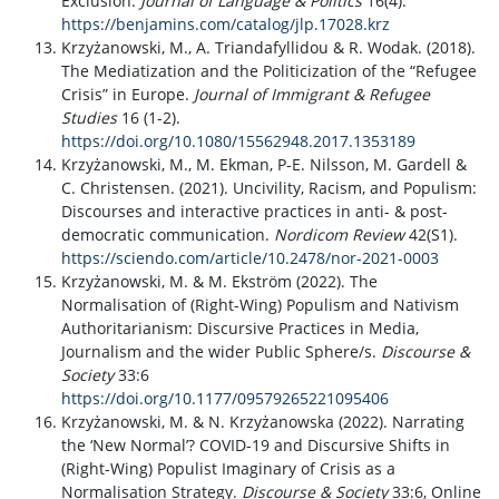
Exclusion.
Journal of Language & Politics
16(4).
https://benjamins.com/catalog/jlp.17028.krz
Krzyżanowski, M., A. Triandafyllidou & R. Wodak. (2018).
The Mediatization and the Politicization of the “Refugee
Crisis” in Europe.
Journal of Immigrant & Refugee
Studies
16 (1-2).
https://doi.org/10.1080/15562948.2017.1353189
Krzyżanowski, M., M. Ekman, P-E. Nilsson, M. Gardell &
C. Christensen. (2021). Uncivility, Racism, and Populism:
Discourses and interactive practices in anti- & post-
democratic communication.
Nordicom Review
42(S1).
https://sciendo.com/article/10.2478/nor-2021-0003
Krzyżanowski, M. & M. Ekström (2022). The
Normalisation of (Right-Wing) Populism and Nativism
Authoritarianism: Discursive Practices in Media,
Journalism and the wider Public Sphere/s.
Discourse &
Society
33:6
https://doi.org/10.1177/09579265221095406
Krzyżanowski, M. & N. Krzyżanowska (2022). Narrating
the ‘New Normal’? COVID-19 and Discursive Shifts in
(Right-Wing) Populist Imaginary of Crisis as a
Normalisation Strategy.
Discourse & Society
33:6, Online