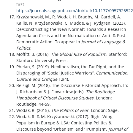
first
https://journals.sagepub.com/doi/full/10.1177/095792652
Krzyżanowski, M., R. Wodak, H. Bradby, M. Gardell, A.
Kallis, N. Krzyżanowska, C. Mudde, & J. Rydgren. (2023).
De/Constructing the ‘New Normal’: Towards a Research
Agenda on Crisis and the Normalization of Anti- & Post-
Democratic Action. To appear in
Journal of Language &
Politics
.
Moffitt, B. (2016).
The Global Rise of Populism
. Stanford:
Stanford University Press.
Phelan, S. (2019). Neoliberalism, the Far Right, and the
Disparaging of “Social Justice Warriors”,
Communication,
Culture and Critique
12(4).
Reisigl, M. (2018). The Discourse-Historical Approach. In:
J. Richardson & J. Flowerdew (eds).
The Routledge
Handbook of Critical Discourse Studies
. London:
Routledge, 44-59.
Wodak, R. (2015).
The Politics of Fear
. London: Sage.
Wodak, R. & M. Krzyżanowski. (2017). Right-Wing
Populism in Europe & USA: Contesting Politics &
Discourse beyond ‘Orbanism’ and ‘Trumpism’.
Journal of