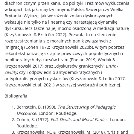
diachronicznym przenikaniu do polityki i reżimów wykluczenia
w krajach tak jak, między innymi, Polska, Szwecja czy Wielka
Brytania. Wykażę, jak wdrożenie zmian dyskursywnych
wskazuje nie tylko na linearną czy narastającą dynamikę
dyskursu, lecz także na jej mocno osadzoną w mediacji naturę
(Krzyżanowski & Ekström 2022). Pozwala to na śledzenie
rozprzestrzeniania się moralnych panik związanych z
imigracją (Cohen 1972; Krzyżanowski 2020b), w tym poprzez
rekontekstualizację skrajnie prawicowych populistycznych i
neoliberalnych dyskursów i ram (Phelan 2019; Wodak &
Krzyżanowski 2017) oraz „dyskursów granicznych”
un/in-
civility
, czyli odpowiednio antydemokratycznych i
antypluralistycznych dyskursów (Krzyżanowski & Ledin 2017;
Krzyżanowski et al. 2021) w szerszej wyobraźni publicznej.
Bibliografia
Bernstein, B. (1990).
The Structuring of Pedagogic
Discourse
. London: Routledge.
Cohen, S. (1972).
Folk Devils and Moral Panics.
London:
Routledge.
Krzyżanowska, N., & Krzyżanowski, M. (2018). ‘Crisis’ and